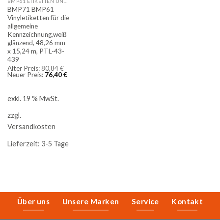
BMP61 ETIKETTEN UND ENDLOSBÄNDER
BMP71 BMP61
Vinyletiketten für die
allgemeine
Kennzeichnung,weiß
glänzend, 48,26 mm
x 15,24 m, PTL-43-
439
Ursprünglicher
Alter Preis:
80,84
€
Preis
Aktueller
Neuer Preis:
76,40
€
war:
Preis
80,84 €
ist:
76,40 €.
exkl. 19 % MwSt.
zzgl.
Versandkosten
Lieferzeit:
3-5 Tage
Über uns
Unsere Marken
Service
Kontakt