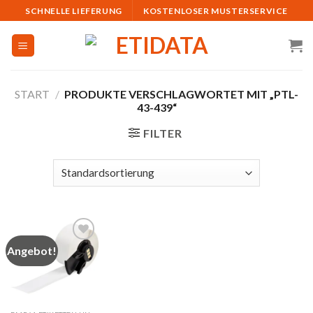
Skip
SCHNELLE LIEFERUNG
KOSTENLOSER MUSTERSERVICE
to
content
START
/
PRODUKTE VERSCHLAGWORTET MIT „PTL-
43-439“
FILTER
Angebot!
Auf
die
Merkliste