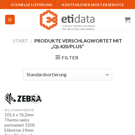
Skip
SCHNELLE LIEFERUNG
KOSTENLOSER MUSTERSERVICE
to
content
START
/
PRODUKTE VERSCHLAGWORTET MIT
„QL420/PLUS“
FILTER
BIS 110MM BREITE
Auf
101,6 x 76,2mm
die
Thermo weiss
Merkliste
permanent 3200
Etiketten 19mm