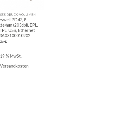
SES DRUCK-VOLUMEN
ywell PD43, 8
te/mm (203dpi), EPL,
 IPL, USB, Ethernet
3A03100010202
05
€
. 19 % MwSt.
Versandkosten