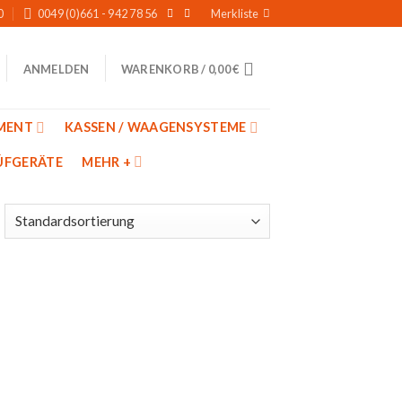
0
0049 (0)661 - 942 78 56
Merkliste
WARENKORB /
0,00
€
ANMELDEN
MENT
KASSEN / WAAGENSYSTEME
̈FGERÄTE
MEHR +