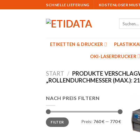
Skip
SCHNELLE LIEFERUNG
KOSTENLOSER MUS
to
content
Suchen
nach:
ETIKETTEN & DRUCKER
PLASTIKK
OKI-LASERDRUCKER
START
/
PRODUKTE VERSCHLAG
„ROLLENDURCHMESSER (MAX.): 2
NACH PREIS FILTERN
Min.
Max.
Preis:
760 €
—
770 €
FILTER
Preis
Preis