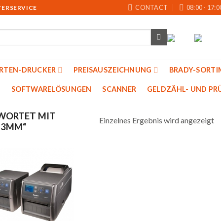
CONTACT
08:00 - 17:0
TERSERVICE
ARTEN-DRUCKER
PREISAUSZEICHNUNG
BRADY-SORTI
SOFTWARELÖSUNGEN
SCANNER
GELDZÄHL- UND PRU
WORTET MIT
Einzelnes Ergebnis wird angezeigt
13MM“
Auf
die
Merkliste