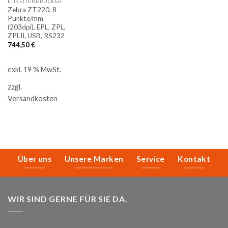
ETIKETTENDRUCKER
Zebra ZT220, 8
Punkte/mm
(203dpi), EPL, ZPL,
ZPLII, USB, RS232
744,50
€
exkl. 19 % MwSt.
zzgl.
Versandkosten
Über uns
Unsere Marken
Service
Kontakt
WIR SIND GERNE FÜR SIE DA.