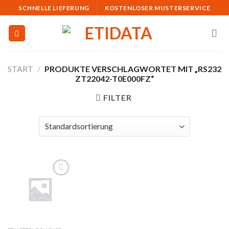
Skip
SCHNELLE LIEFERUNG
KOSTENLOSER MUSTERSERVICE
to
content
START
/
PRODUKTE VERSCHLAGWORTET MIT „RS232
ZT22042-T0E000FZ“
FILTER
Auf
die
Merkliste