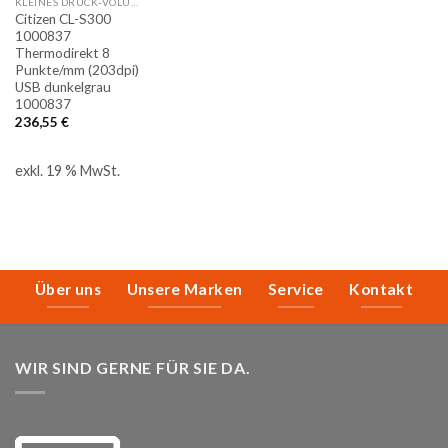
KLEINES DRUCK-VOLUMEN
Citizen CL-S300
1000837
Thermodirekt 8
Punkte/mm (203dpi)
USB dunkelgrau
1000837
236,55
€
exkl. 19 % MwSt.
Über uns
Unsere Marken
Service
Kontakt
WIR SIND GERNE FÜR SIE DA.