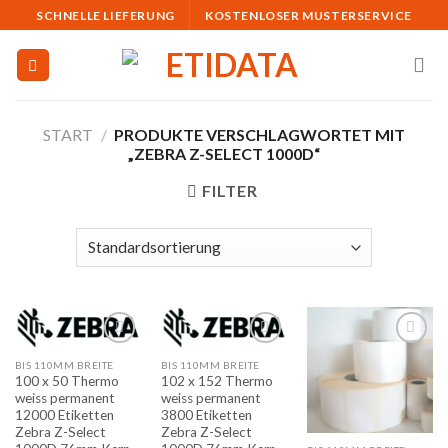
Skip
SCHNELLE LIEFERUNG
KOSTENLOSER MUSTERSERVICE
to
content
START
/
PRODUKTE VERSCHLAGWORTET MIT
„ZEBRA Z-SELECT 1000D“
FILTER
BIS 110MM BREITE
BIS 110MM BREITE
Auf
Auf
Auf
100 x 50 Thermo
102 x 152 Thermo
die
die
die
weiss permanent
weiss permanent
Merkliste
Merkliste
Merkliste
12000 Etiketten
3800 Etiketten
Zebra Z-Select
Zebra Z-Select