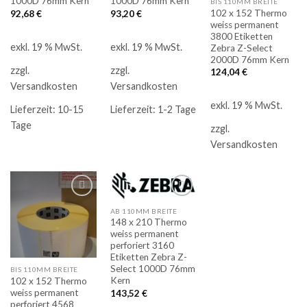
1000D 76mm Kern
1000D 76mm Kern
BIS 110MM BREITE
102 x 152 Thermo
92,68
€
93,20
€
weiss permanent
3800 Etiketten
exkl. 19 % MwSt.
exkl. 19 % MwSt.
Zebra Z-Select
2000D 76mm Kern
zzgl.
zzgl.
124,04
€
Versandkosten
Versandkosten
exkl. 19 % MwSt.
Lieferzeit:
10-15
Lieferzeit:
1-2 Tage
Tage
zzgl.
Versandkosten
AB 110MM BREITE
Auf
Auf
148 x 210 Thermo
die
die
weiss permanent
Merkliste
Merkliste
perforiert 3160
Etiketten Zebra Z-
Select 1000D 76mm
BIS 110MM BREITE
Kern
102 x 152 Thermo
weiss permanent
143,52
€
perforiert 4568