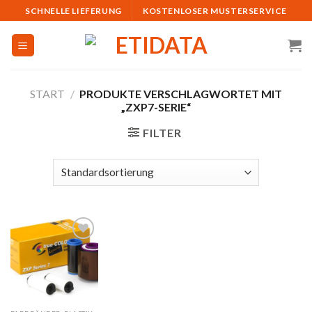
Skip
SCHNELLE LIEFERUNG
KOSTENLOSER MUSTERSERVICE
to
content
START
/
PRODUKTE VERSCHLAGWORTET MIT
„ZXP7-SERIE“
FILTER
Auf
die
Merkliste