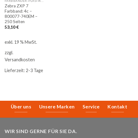
FARBBÄNDER-PLASTIKKARTENDRUCKER
Zebra ZXP 7
Farbband: 4c –
800077-740EM –
250 Seiten
53,10
€
exkl. 19 % MwSt.
zzgl.
Versandkosten
Lieferzeit:
2-3 Tage
Über uns
Unsere Marken
Service
Kontakt
WIR SIND GERNE FÜR SIE DA.