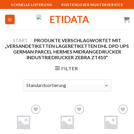
Skip
SCHNELLE LIEFERUNG
KOSTENLOSER MUSTERSERVICE
to
content
START
/
PRODUKTE VERSCHLAGWORTET MIT
„VERSANDETIKETTEN LAGERETIKETTEN DHL DPD UPS
GERMAN PARCEL HERMES MIDRANGEDRUCKER
INDUSTRIEDRUCKER ZEBRA ZT410“
FILTER
Auf
Auf
Auf
die
die
die
Merkliste
Merkliste
Merkliste